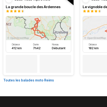
La grande boucle des Ardennes
Le vignoble d
Distance
Durée
Niveau
Distance
412 km
7h42
Débutant
182 km
Toutes les balades moto Reims