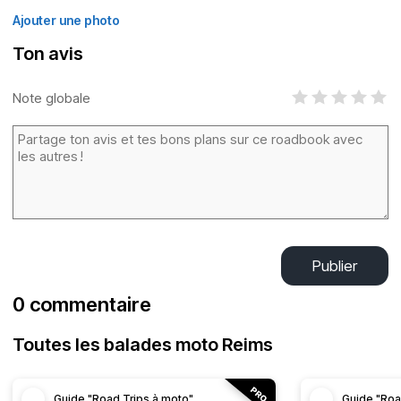
Ajouter une photo
Ton avis
Note globale
Publier
0 commentaire
Toutes les balades moto Reims
Guide "Road Trips à moto"
Guide "Roa