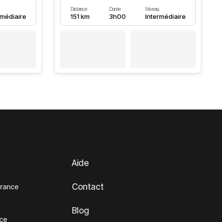
Distance
Durée
Niveau
rmédiaire
151 km
3h00
Intermédiaire
Aide
Contact
France
Blog
nce