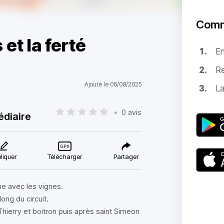
Comm
et la ferté
E
Re
Ajouté le 06/08/2025
La
•
0 avis
édiaire
liquer
Télécharger
Partager
sne avec les vignes.
ong du circuit.
Thierry et boitron puis après saint Simeon