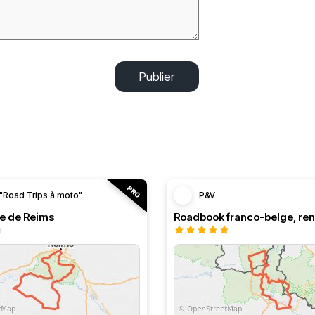
Publier
"Road Trips à moto"
P&V
le de Reims