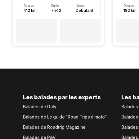
Distance
Durée
Niveau
Distance
412 km
7h42
Débutant
182 km
Les balades par les experts
Les ba
Balades de Dafy
Balades
Balades de Le guide "Road Trips à moto"
Balades
Balades de Roadtrip Magazine
Balades 
Balades de P&V
Balades