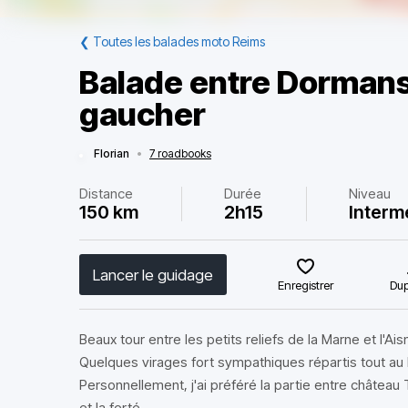
❮
Toutes les balades moto Reims
Balade entre Dormans 
gaucher
Florian
•
7 roadbooks
Distance
Durée
Niveau
150 km
2h15
Interm
Lancer le guidage
Enregistrer
Dup
Beaux tour entre les petits reliefs de la Marne et l'Ai
Quelques virages fort sympathiques répartis tout au l
Personnellement, j'ai préféré la partie entre château 
et la ferté.