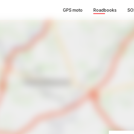
GPS moto
Roadbooks
SO