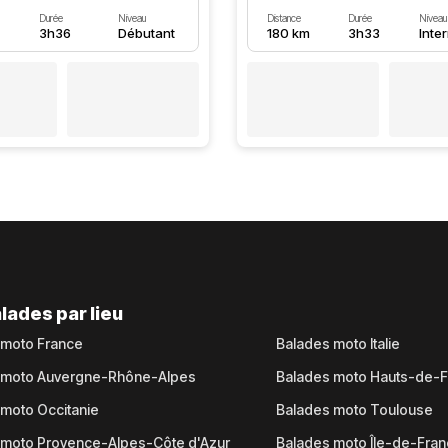
Durée
Niveau
Distance
Durée
Niveau
3h36
Débutant
180 km
3h33
Inte
lades par lieu
 moto France
Balades moto Italie
 moto Auvergne-Rhône-Alpes
Balades moto Hauts-de-
moto Occitanie
Balades moto Toulouse
 moto Provence-Alpes-Côte d'Azur
Balades moto Île-de-Fra