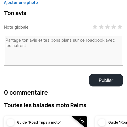
Ajouter une photo
Ton avis
Note globale
Publier
0 commentaire
Toutes les balades moto Reims
Guide "Road Trips à moto"
Guide "Roa