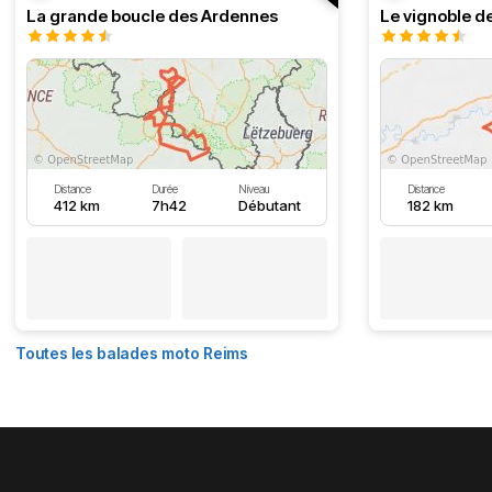
La grande boucle des Ardennes
Le vignoble d
Distance
Durée
Niveau
Distance
412 km
7h42
Débutant
182 km
Toutes les balades moto Reims