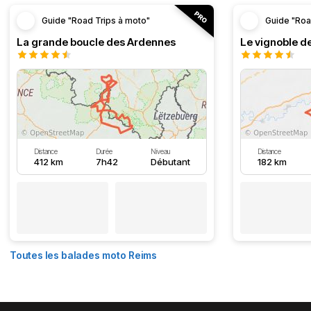
Guide "Road Trips à moto"
Guide "Roa
La grande boucle des Ardennes
Le vignoble d
Distance
Durée
Niveau
Distance
412 km
7h42
Débutant
182 km
Toutes les balades moto Reims