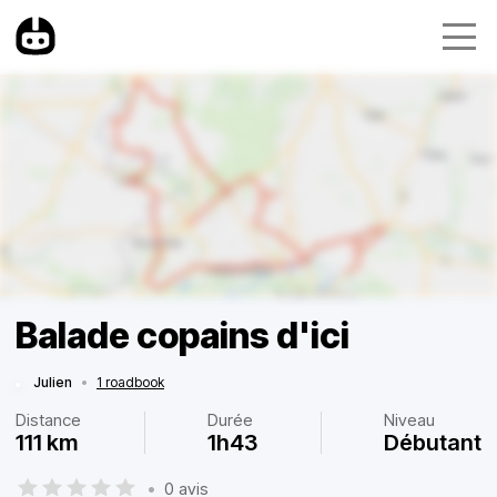
Balade copains d'ici
Julien
•
1 roadbook
Distance
Durée
Niveau
111 km
1h43
Débutant
•
0 avis