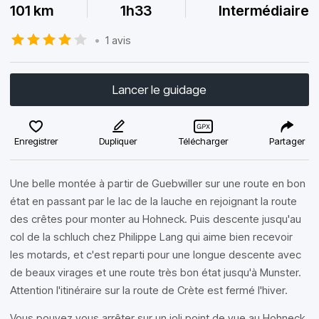
101 km
1h33
Intermédiaire
•
1 avis
Lancer le guidage
Enregistrer
Dupliquer
Télécharger
Partager
Une belle montée à partir de Guebwiller sur une route en bon
état en passant par le lac de la lauche en rejoignant la route
des crêtes pour monter au Hohneck. Puis descente jusqu'au
col de la schluch chez Philippe Lang qui aime bien recevoir
les motards, et c'est reparti pour une longue descente avec
de beaux virages et une route très bon état jusqu'à Munster.
Attention l'itinéraire sur la route de Crète est fermé l'hiver.
Vous pouvez vous arrêter sur un joli point de vue au Hohneck,