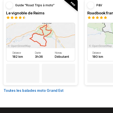
Guide "Road Trips à moto"
P&V
Le vignoble de Reims
Distance
Durée
Niveau
Distance
182 km
3h36
Débutant
180 km
Toutes les balades moto Grand Est