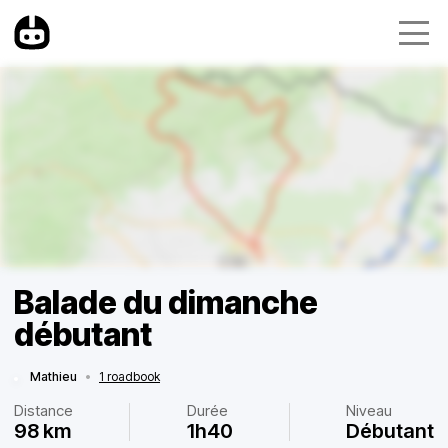
Balade du dimanche
débutant
Mathieu
•
1 roadbook
Distance
Durée
Niveau
98 km
1h40
Débutant