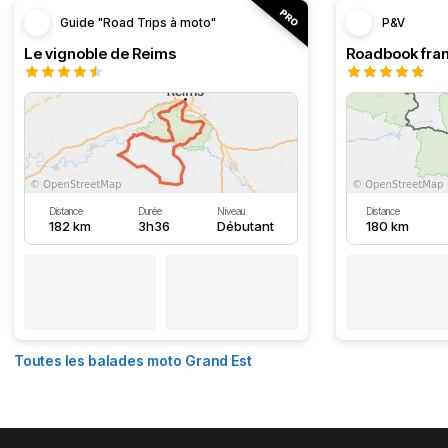
Guide "Road Trips à moto"
P&V
Le vignoble de Reims
Distance
Durée
Niveau
Distance
182 km
3h36
Débutant
180 km
Toutes les balades moto Grand Est