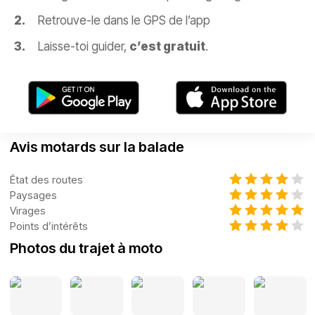
Retrouve-le dans le GPS de l’app
Laisse-toi guider,
c’est gratuit
.
Avis motards sur la balade
État des routes
Paysages
Virages
Points d’intérêts
Photos du trajet à moto