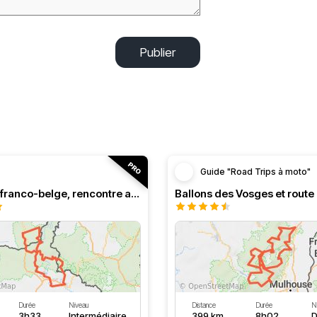
Publier
Guide "Road Trips à moto"
Roadbook franco-belge, rencontre avec les Ardennes
Durée
Niveau
Distance
Durée
N
3h33
Intermédiaire
399 km
8h02
D