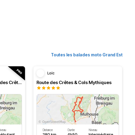
Toutes les balades moto Grand Est
Loïc
Ballons des Vosges et route des Crêtes
Route des Crêtes & Cols Mythiques
iveau
Distance
Durée
Niveau
ébutant
280 km
4h50
Intermédiaire