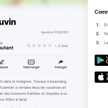
Comm
uvin
E
Ajouté le 01/06/2023
Re
La
au
•
0 avis
butant
liquer
Télécharger
Partager
sh dans la molignee. Travaux à beauraing,
it penser à certains lieux de vacances et
ser des boissons fraîches et chaudes à un
ore 90km à faire)