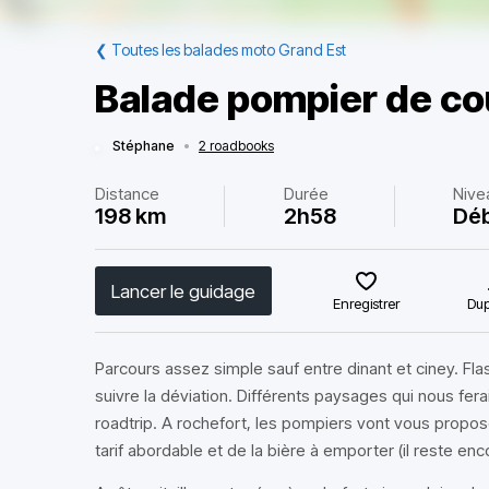
❮
Toutes les balades moto Grand Est
Balade pompier de co
Stéphane
•
2 roadbooks
Distance
Durée
Nive
198 km
2h58
Dé
Lancer le guidage
Enregistrer
Dup
Parcours assez simple sauf entre dinant et ciney. Fla
suivre la déviation. Différents paysages qui nous fera
roadtrip. A rochefort, les pompiers vont vous propo
tarif abordable et de la bière à emporter (il reste enc