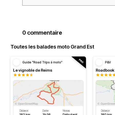
0 commentaire
Toutes les balades moto Grand Est
Guide "Road Trips à moto"
P&V
Le vignoble de Reims
Distance
Durée
Niveau
Distance
182 km
3h36
Débutant
180 km