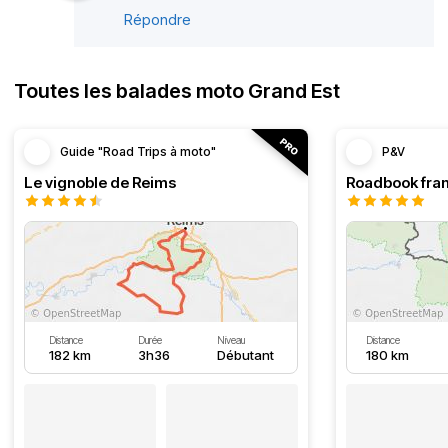
Répondre
Toutes les balades moto Grand Est
Guide "Road Trips à moto"
P&V
Le vignoble de Reims
Distance
Durée
Niveau
Distance
182 km
3h36
Débutant
180 km