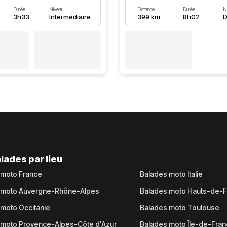
Durée
Niveau
Distance
Durée
N
3h33
Intermédiaire
399 km
8h02
D
lades par lieu
 moto France
Balades moto Italie
 moto Auvergne-Rhône-Alpes
Balades moto Hauts-de-
moto Occitanie
Balades moto Toulouse
 moto Provence-Alpes-Côte d'Azur
Balades moto Île-de-Fra