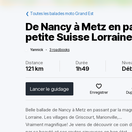
❮
Toutes les balades moto Grand Est
De Nancy à Metz en pa
petite Suisse Lorrain
Yannick
•
3 roadbooks
Distance
Durée
Nive
121 km
1h49
Déb
Lancer le guidage
Enregistrer
Dup
Belle ballade de Nancy à Metz en passant par la magn
Lorraine. Les villages de Griscourt, Marionville,...
Vraiment magnifique! Je viens de découvrir ce coin de
par sa beauté et ses routes sinueuses en bon état.