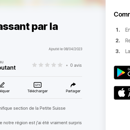
Comm
ssant par la
E
e
Re
Ajouté le 08/04/2023
La
au
•
0 avis
utant
liquer
Télécharger
Partager
ifique section de la Petite Suisse
 notre région est j'ai été vraiment surpris