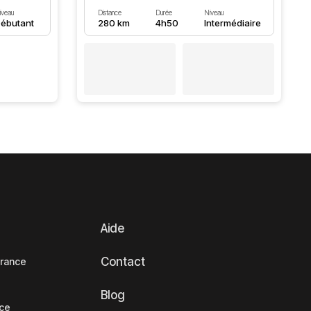
iveau
Distance
Durée
Niveau
ébutant
280 km
4h50
Intermédiaire
Aide
Contact
France
Blog
nce