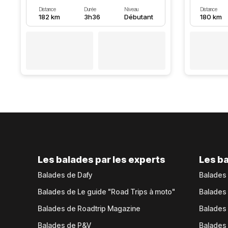
Distance
Durée
Niveau
Distance
182 km
3h36
Débutant
180 km
Les balades par les experts
Les ba
Balades de Dafy
Balades
Balades de Le guide "Road Trips à moto"
Balades
Balades de Roadtrip Magazine
Balades 
Balades de P&V
Balades