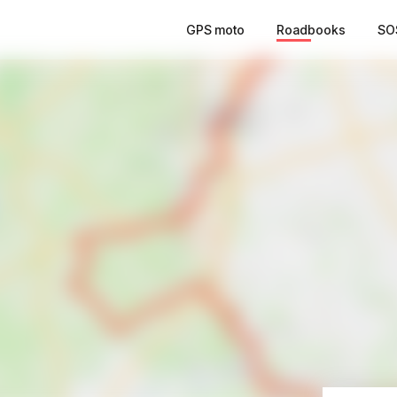
GPS moto
Roadbooks
SO