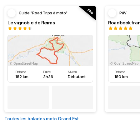
Guide "Road Trips à moto"
P&V
Le vignoble de Reims
Distance
Durée
Niveau
Distance
182 km
3h36
Débutant
180 km
Toutes les balades moto Grand Est