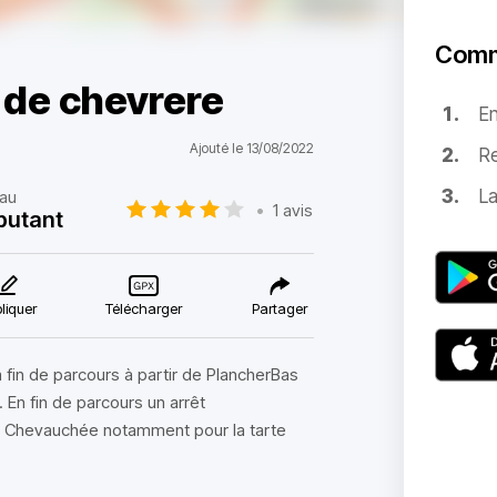
Comm
 de chevrere
E
Ajouté le 13/08/2022
Re
La
au
•
1 avis
butant
liquer
Télécharger
Partager
a fin de parcours à partir de PlancherBas
 En fin de parcours un arrêt
La Chevauchée notamment pour la tarte