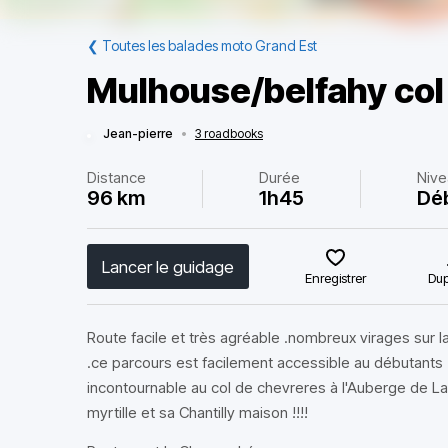
❮
Toutes les balades moto Grand Est
Mulhouse/belfahy col
Jean-pierre
•
3 roadbooks
Distance
Durée
Nive
96 km
1h45
Dé
Lancer le guidage
Enregistrer
Dup
Route facile et très agréable .nombreux virages sur l
.ce parcours est facilement accessible au débutants .
incontournable au col de chevreres à l'Auberge de 
myrtille et sa Chantilly maison !!!!