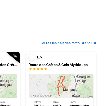
Toutes les balades moto Grand Est
Loïc
Ballons des Vosges et route des Crêtes
Route des Crêtes & Cols Mythiques
iveau
Distance
Durée
Niveau
ébutant
280 km
4h50
Intermédiaire