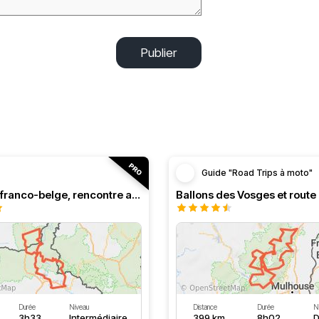
Publier
Guide "Road Trips à moto"
Roadbook franco-belge, rencontre avec les Ardennes
Durée
Niveau
Distance
Durée
N
3h33
Intermédiaire
399 km
8h02
D