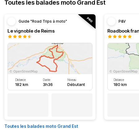
Toutes les balades moto Grand Est
Guide "Road Trips à moto"
P&V
Le vignoble de Reims
Distance
Durée
Niveau
Distance
182 km
3h36
Débutant
180 km
Toutes les balades moto Grand Est