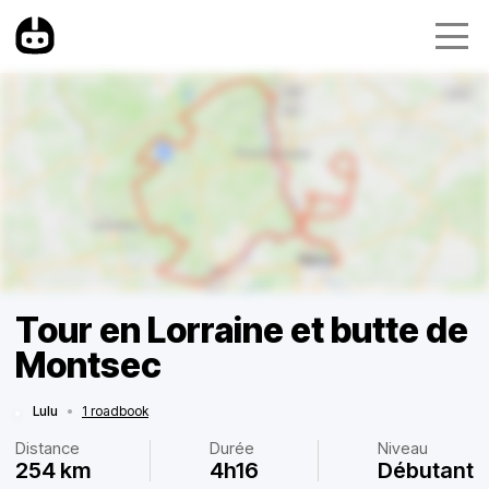
Tour en Lorraine et butte de
Montsec
Lulu
•
1 roadbook
Distance
Durée
Niveau
254 km
4h16
Débutant