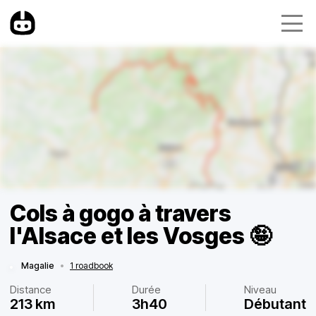
Cols à gogo à travers
l'Alsace et les Vosges 🤪
Magalie
•
1 roadbook
Distance
Durée
Niveau
213 km
3h40
Débutant