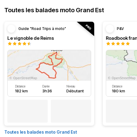
Toutes les balades moto Grand Est
Guide "Road Trips à moto"
P&V
Le vignoble de Reims
Distance
Durée
Niveau
Distance
182 km
3h36
Débutant
180 km
Toutes les balades moto Grand Est