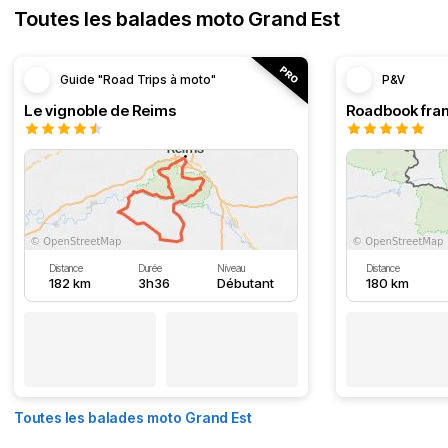
Toutes les balades moto Grand Est
Guide "Road Trips à moto"
P&V
Le vignoble de Reims
Distance
Durée
Niveau
Distance
182 km
3h36
Débutant
180 km
Toutes les balades moto Grand Est