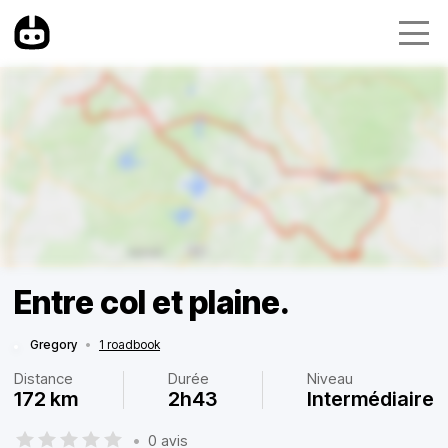
Entre col et plaine.
Gregory
•
1 roadbook
Distance
Durée
Niveau
172 km
2h43
Intermédiaire
•
0 avis