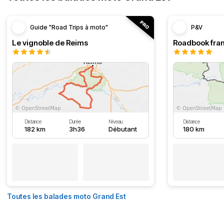
Guide "Road Trips à moto"
P&V
Le vignoble de Reims
Distance
Durée
Niveau
Distance
182 km
3h36
Débutant
180 km
Toutes les balades moto Grand Est