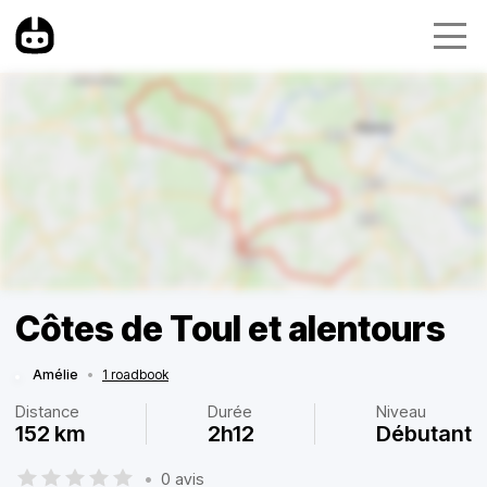
Côtes de Toul et alentours
Amélie
•
1 roadbook
Distance
Durée
Niveau
152 km
2h12
Débutant
•
0 avis