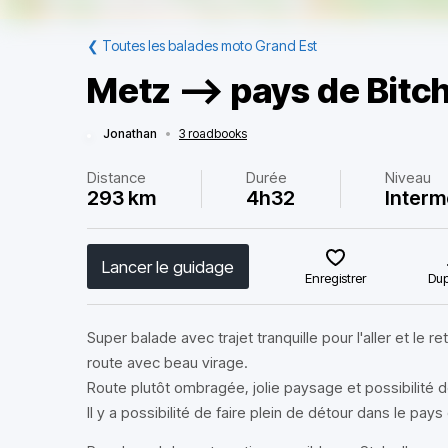
❮
Toutes les balades moto Grand Est
Metz --> pays de Bitc
Jonathan
•
3 roadbooks
Distance
Durée
Niveau
293 km
4h32
Interm
Lancer le guidage
Enregistrer
Dup
Super balade avec trajet tranquille pour l'aller et le r
route avec beau virage.
Route plutôt ombragée, jolie paysage et possibilité d
Il y a possibilité de faire plein de détour dans le pay