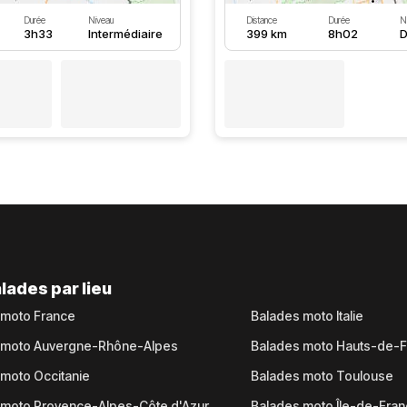
Durée
Niveau
Distance
Durée
N
3h33
Intermédiaire
399 km
8h02
D
lades par lieu
 moto France
Balades moto Italie
 moto Auvergne-Rhône-Alpes
Balades moto Hauts-de-
moto Occitanie
Balades moto Toulouse
 moto Provence-Alpes-Côte d'Azur
Balades moto Île-de-Fra