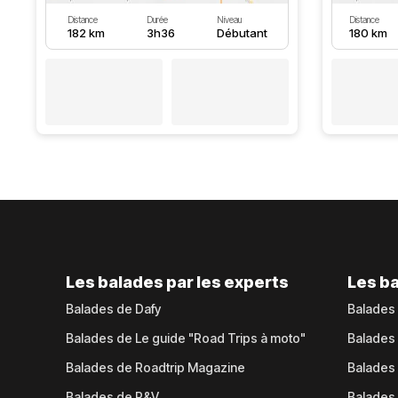
Distance
Durée
Niveau
Distance
182 km
3h36
Débutant
180 km
Les balades par les experts
Les ba
Balades de Dafy
Balades
Balades de Le guide "Road Trips à moto"
Balades
Balades de Roadtrip Magazine
Balades 
Balades de P&V
Balades