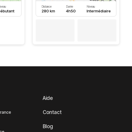
iveau
Distance
Durée
Niveau
ébutant
280 km
4h50
Intermédiaire
Aide
Contact
France
Blog
nce