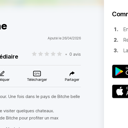
Comm
he
E
Ajouté le 26/04/2026
Re
La
•
0 avis
édiaire
liquer
Télécharger
Partager
etour. Une fois dans le pays de Bitche belle
e visiter quelques chateaux.
s de Bitche pour profiter un max