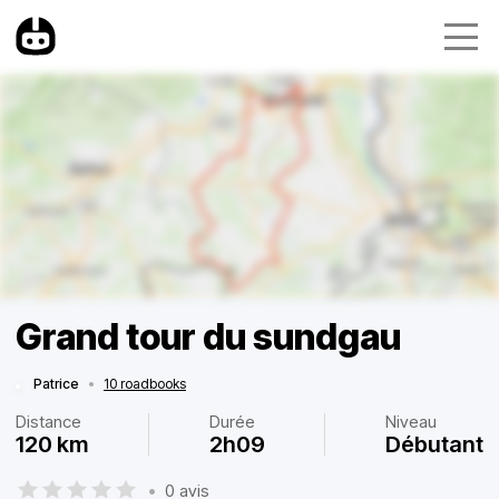
Grand tour du sundgau
Patrice
•
10 roadbooks
Distance
Durée
Niveau
120 km
2h09
Débutant
•
0 avis