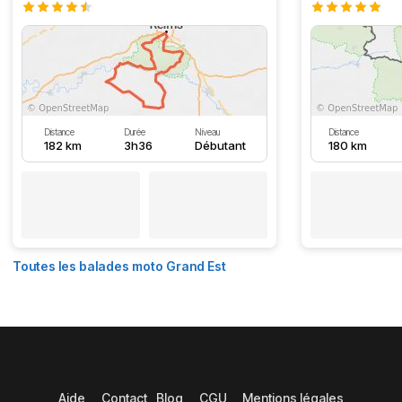
Distance
Durée
Niveau
Distance
182 km
3h36
Débutant
180 km
Toutes les balades moto Grand Est
Aide
Contact
Blog
CGU
Mentions légales