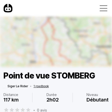
Point de vue STOMBERG
Siger Le Rider
•
1 roadbook
Distance
Durée
Niveau
117 km
2h02
Débutant
•
0 avis