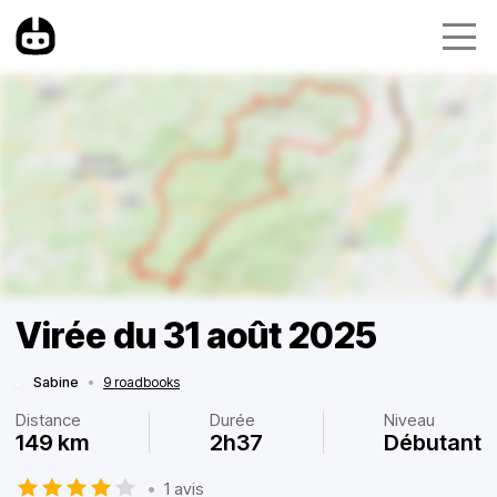
Virée du 31 août 2025
Sabine
•
9 roadbooks
Distance
Durée
Niveau
149 km
2h37
Débutant
•
1 avis