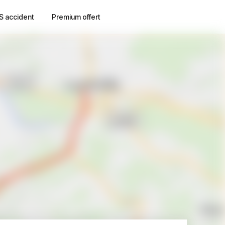
S accident
Premium offert