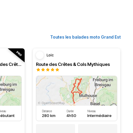
Toutes les balades moto Grand Est
Loïc
Ballons des Vosges et route des Crêtes
Route des Crêtes & Cols Mythiques
iveau
Distance
Durée
Niveau
ébutant
280 km
4h50
Intermédiaire