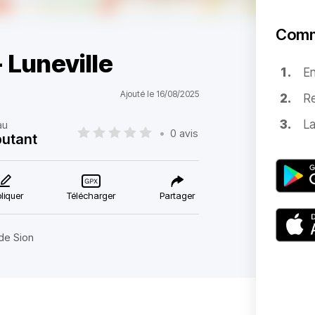
Comm
- Luneville
E
Ajouté le 16/08/2025
Re
La
au
•
0 avis
utant
liquer
Télécharger
Partager
 de Sion