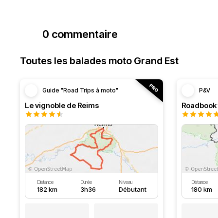
0 commentaire
Toutes les balades moto Grand Est
Guide "Road Trips à moto"
P&V
Le vignoble de Reims
Distance
Durée
Niveau
Distance
182 km
3h36
Débutant
180 km