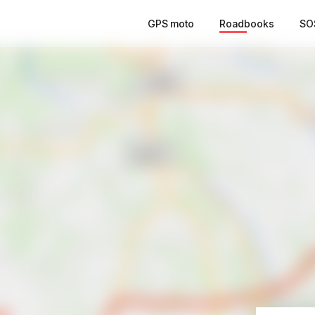
GPS moto
Roadbooks
SO