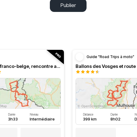
Publier
Guide "Road Trips à moto"
Roadbook franco-belge, rencontre avec les Ardennes
Durée
Niveau
Distance
Durée
N
3h33
Intermédiaire
399 km
8h02
D