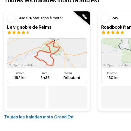
Toutes les balades moto Grand Est
Guide "Road Trips à moto"
P&V
Le vignoble de Reims
Distance
Durée
Niveau
Distance
182 km
3h36
Débutant
180 km
Toutes les balades moto Grand Est