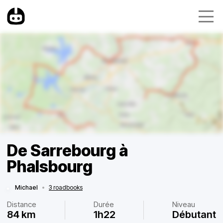
De Sarrebourg à
Phalsbourg
Michael
•
3 roadbooks
Distance
Durée
Niveau
84 km
1h22
Débutant