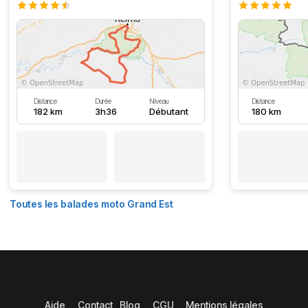
Distance
Durée
Niveau
Distance
182 km
3h36
Débutant
180 km
Toutes les balades moto Grand Est
Aide
Contact
Blog
CGU
Mentions légales