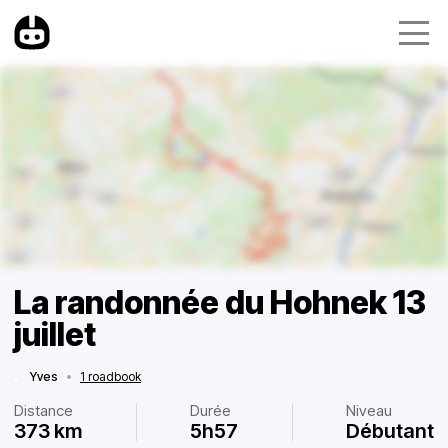
La randonnée du Hohnek 13
juillet
Yves
•
1 roadbook
Distance
Durée
Niveau
373 km
5h57
Débutant