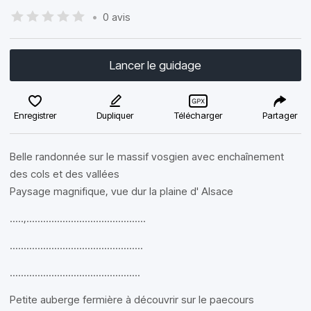
•
0 avis
Lancer le guidage
Enregistrer
Dupliquer
Télécharger
Partager
Belle randonnée sur le massif vosgien avec enchaînement
des cols et des vallées
Paysage magnifique, vue dur la plaine d' Alsace
.....,...........................................
................................................
...............................................
Petite auberge fermière à découvrir sur le paecours