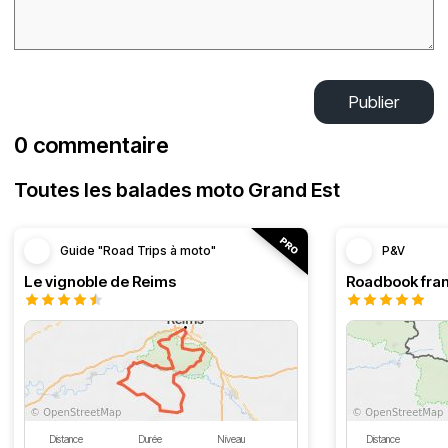
Publier
0 commentaire
Toutes les balades moto Grand Est
Guide "Road Trips à moto"
P&V
Le vignoble de Reims
Distance
Durée
Niveau
Distance