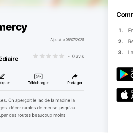
Comm
mercy
E
Ajouté le 08/07/2025
Re
La
•
0 avis
édiaire
liquer
Télécharger
Partager
s. On aperçoit le lac de la madine la
rges .décor rurales de meuse jusqu'au
..par des routes beaucoup moins