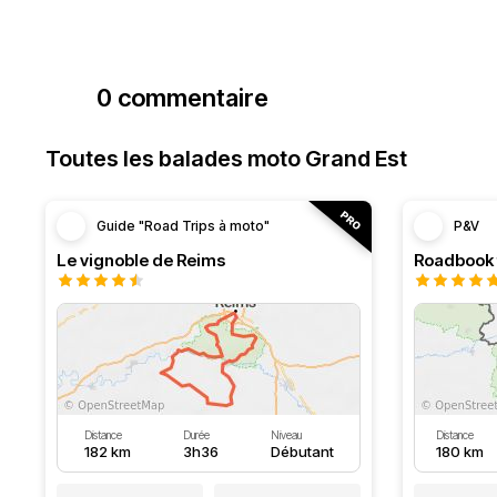
0 commentaire
Toutes les balades moto Grand Est
Guide "Road Trips à moto"
P&V
Le vignoble de Reims
Distance
Durée
Niveau
Distance
182 km
3h36
Débutant
180 km