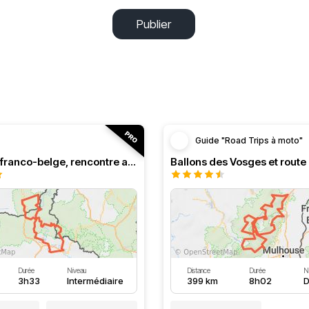
Publier
Guide "Road Trips à moto"
Roadbook franco-belge, rencontre avec les Ardennes
Durée
Niveau
Distance
Durée
N
3h33
Intermédiaire
399 km
8h02
D