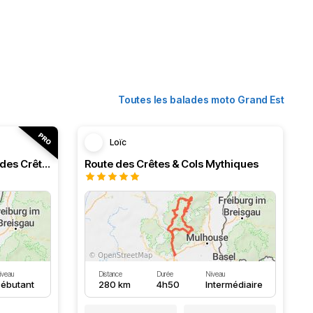
Toutes les balades moto Grand Est
Loïc
Ballons des Vosges et route des Crêtes
Route des Crêtes & Cols Mythiques
iveau
Distance
Durée
Niveau
ébutant
280 km
4h50
Intermédiaire