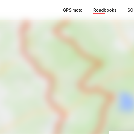
GPS moto
Roadbooks
SO