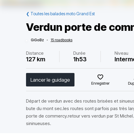
❮
Toutes les balades moto Grand Est
Verdun porte de com
GiGoBz
•
15 roadbooks
Distance
Durée
Niveau
127 km
1h53
Interm
Lancer le guidage
Enregistrer
Dup
Départ de verdun avec des routes brisées et sinueuse
bute du mont sec.les routes sont parfois pas très la
porte de commercy.retour vers verdun par St Michel
sininueuses.