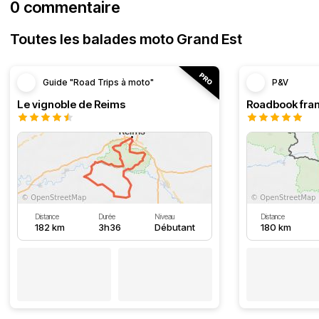
0 commentaire
Toutes les balades moto Grand Est
Guide "Road Trips à moto"
P&V
Le vignoble de Reims
Distance
Durée
Niveau
Distance
182 km
3h36
Débutant
180 km