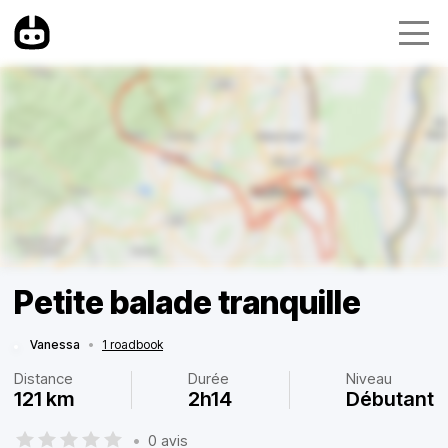
Petite balade tranquille
Vanessa
•
1 roadbook
Distance
Durée
Niveau
121 km
2h14
Débutant
•
0 avis