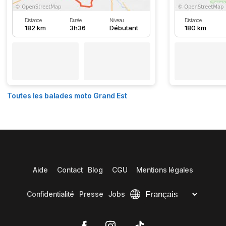
Distance
Durée
Niveau
Distance
182 km
3h36
Débutant
180 km
Toutes les balades moto Grand Est
Aide
Contact
Blog
CGU
Mentions légales
Confidentialité
Presse
Jobs