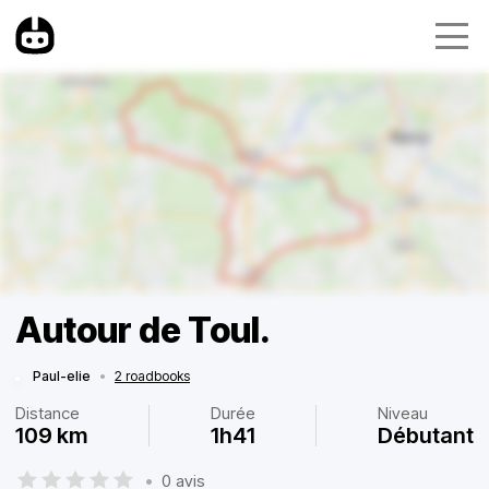
Autour de Toul.
Paul-elie
•
2 roadbooks
Distance
Durée
Niveau
109 km
1h41
Débutant
•
0 avis