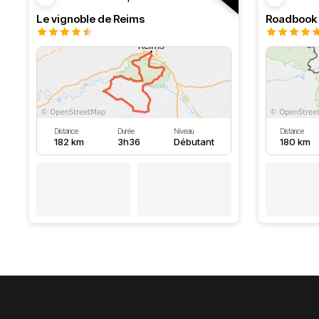
Le vignoble de Reims
Distance
Durée
Niveau
Distance
182 km
3h36
Débutant
180 km