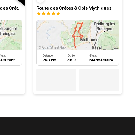
Ballons des Vosges et route des Crêtes
Route des Crêtes & Cols Mythiques
iveau
Distance
Durée
Niveau
ébutant
280 km
4h50
Intermédiaire