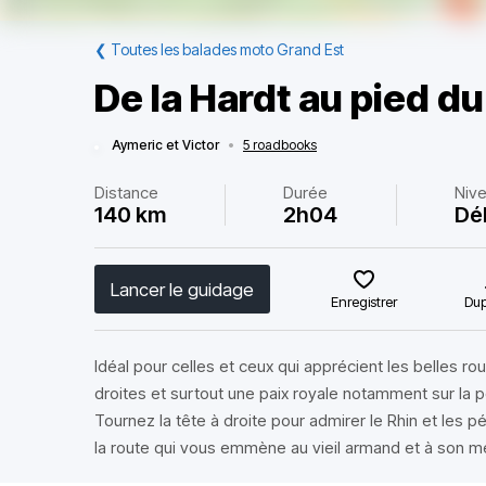
❮
Toutes les balades moto Grand Est
De la Hardt au pied du
Aymeric et Victor
•
5 roadbooks
Distance
Durée
Niv
140 km
2h04
Dé
Lancer le guidage
Enregistrer
Dup
Idéal pour celles et ceux qui apprécient les belles r
droites et surtout une paix royale notamment sur la 
Tournez la tête à droite pour admirer le Rhin et les p
la route qui vous emmène au vieil armand et à son mé