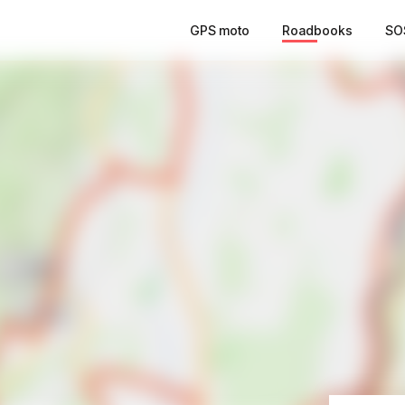
GPS moto
Roadbooks
SO