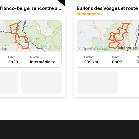
Roadbook franco-belge, rencontre avec les Ardennes
Durée
Niveau
Distance
Durée
N
3h33
Intermédiaire
399 km
8h02
D