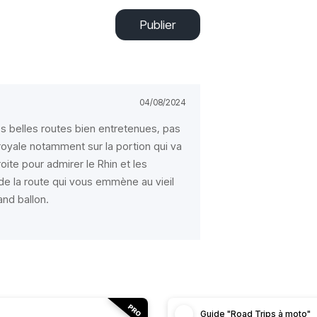
Publier
04/08/2024
les belles routes bien entretenues, pas
 royale notamment sur la portion qui va
oite pour admirer le Rhin et les
de la route qui vous emmène au vieil
and ballon.
Guide "Road Trips à moto"