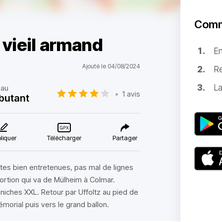
Comm
 vieil armand
E
Ajouté le 04/08/2024
Re
La
eau
•
1 avis
butant
liquer
Télécharger
Partager
outes bien entretenues, pas mal de lignes
portion qui va de Mülheim à Colmar.
éniches XXL. Retour par Uffoltz au pied de
morial puis vers le grand ballon.