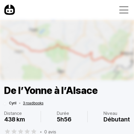
De l’Yonne à l’Alsace
Cyril
•
3 roadbooks
Distance
Durée
Niveau
438 km
5h56
Débutant
•
0 avis