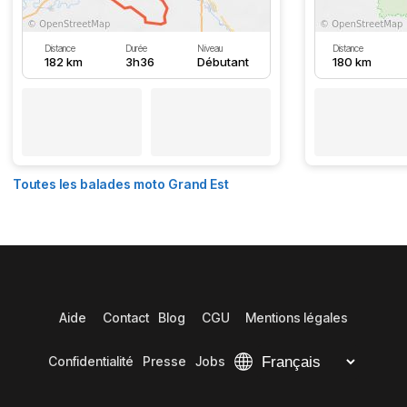
Distance
Durée
Niveau
Distance
182 km
3h36
Débutant
180 km
Toutes les balades moto Grand Est
Aide
Contact
Blog
CGU
Mentions légales
Confidentialité
Presse
Jobs