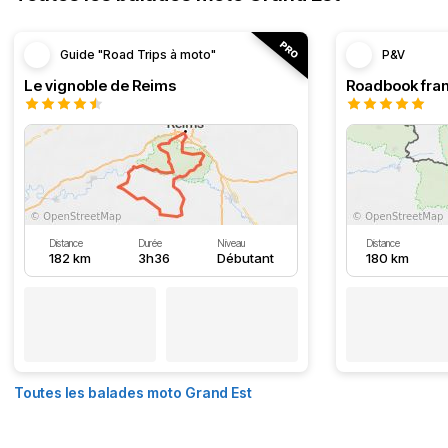
Guide "Road Trips à moto"
P&V
Le vignoble de Reims
Distance
Durée
Niveau
Distance
182 km
3h36
Débutant
180 km
Toutes les balades moto Grand Est