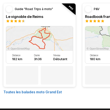
Guide "Road Trips à moto"
P&V
Le vignoble de Reims
Distance
Durée
Niveau
Distance
182 km
3h36
Débutant
180 km
Toutes les balades moto Grand Est