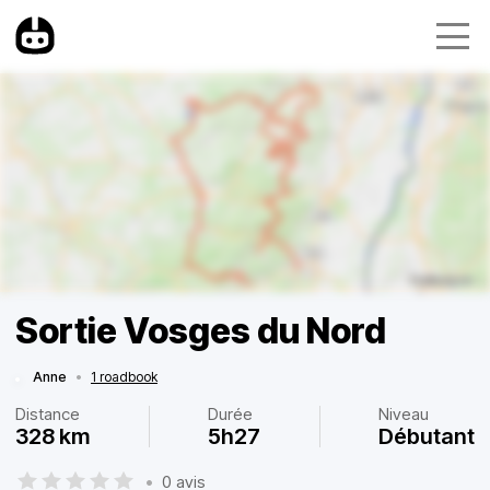
Sortie Vosges du Nord
Anne
•
1 roadbook
Distance
Durée
Niveau
328 km
5h27
Débutant
•
0 avis