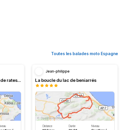
Toutes les balades moto Espagne
Jean-philippe
Balade dans les col d’ebo et de rates !!!
La boucle du lac de beniarrés
iveau
Distance
Durée
Niveau