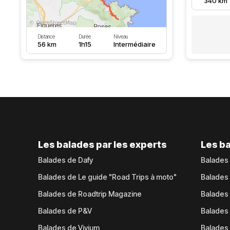
340 km
Distance
Durée
Niveau
56 km
1h15
Intermédiaire
Les balades par les experts
Les ba
Balades de Dafy
Balades
Balades de Le guide "Road Trips à moto"
Balades
Balades de Roadtrip Magazine
Balades 
Balades de P&V
Balades
Balades de Vivium
Balades