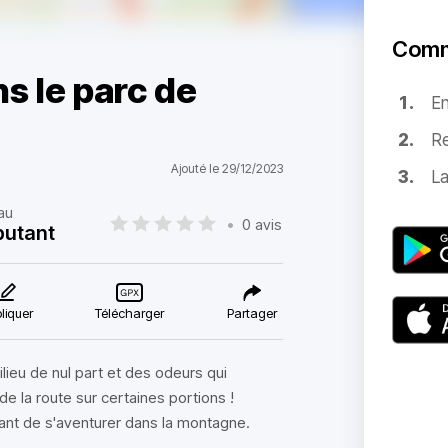
Comm
s le parc de
E
Re
Ajouté le 29/12/2023
La
au
•
0 avis
butant
liquer
Télécharger
Partager
lieu de nul part et des odeurs qui
 de la route sur certaines portions !
vant de s'aventurer dans la montagne.