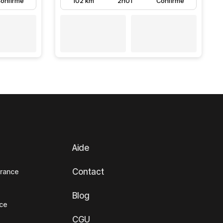
onfirmé
102 km
2h01
Confirmé
Aide
Contact
France
Blog
nce
CGU