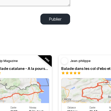
Publier
rip Magazine
Jean-philippe
RT n°13 Balade catalane - A la poursuite de l’authentique
Durée
Niveau
Distance
Durée
N