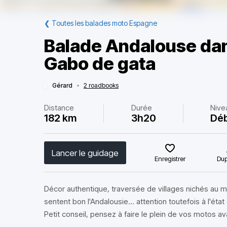
❮
Toutes les balades moto Espagne
Balade Andalouse dan
Gabo de gata
Gérard
•
2 roadbooks
Distance
Durée
Nive
182 km
3h20
Dé
Lancer le guidage
Enregistrer
Dup
Décor authentique, traversée de villages nichés au mi
sentent bon l'Andalousie... attention toutefois à l'état
Petit conseil, pensez à faire le plein de vos motos a