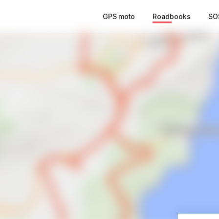
GPS moto
Roadbooks
SO