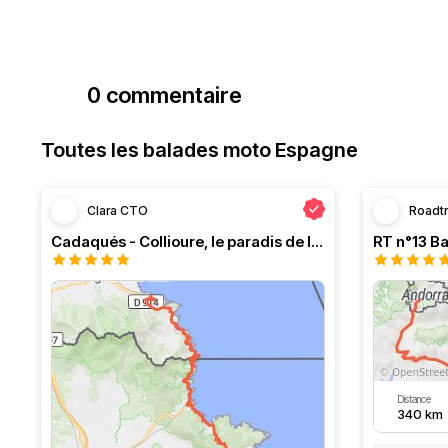
0 commentaire
Toutes les balades moto Espagne
Clara CTO
Roadt
Cadaqués - Collioure, le paradis de la moto
Distance
340 km