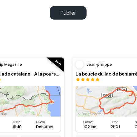
Publier
rip Magazine
Jean-philippe
RT n°13 Balade catalane - A la poursuite de l’authentique
La boucle du lac de beniarr
Durée
Niveau
Distance
Durée
N
6h10
Débutant
102 km
2h01
C