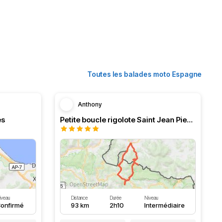
Toutes les balades moto Espagne
Anthony
és
Petite boucle rigolote Saint Jean Pied de Port
iveau
Distance
Durée
Niveau
onfirmé
93 km
2h10
Intermédiaire