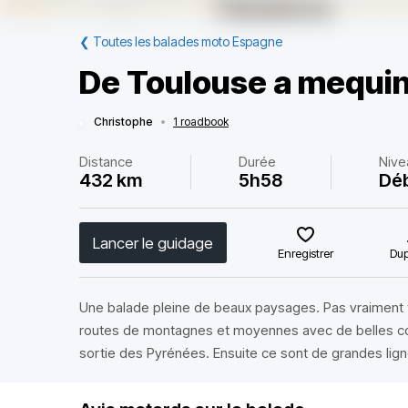
❮
Toutes les balades moto Espagne
De Toulouse a mequi
Christophe
•
1 roadbook
Distance
Durée
Nive
432 km
5h58
Dé
Lancer le guidage
Enregistrer
Dup
Une balade pleine de beaux paysages. Pas vraiment 
routes de montagnes et moyennes avec de belles cou
sortie des Pyrénées. Ensuite ce sont de grandes lignes