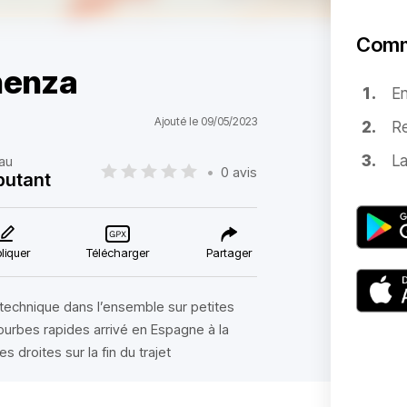
Comm
nenza
E
Ajouté le 09/05/2023
Re
La
au
•
0 avis
butant
liquer
Télécharger
Partager
technique dans l’ensemble sur petites
rbes rapides arrivé en Espagne à la
 droites sur la fin du trajet