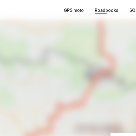
GPS moto
Roadbooks
SO