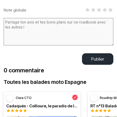
Note globale
Publier
0 commentaire
Toutes les balades moto Espagne
Clara CTO
Roadtrip M
Cadaqués - Collioure, le paradis de la moto