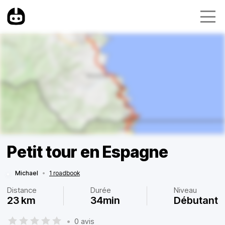
Petit tour en Espagne
Michael
•
1 roadbook
Distance
Durée
Niveau
23 km
34min
Débutant
•
0 avis