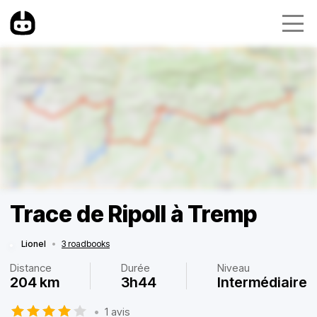
Trace de Ripoll à Tremp
Lionel
•
3 roadbooks
Distance
Durée
Niveau
204 km
3h44
Intermédiaire
•
1 avis