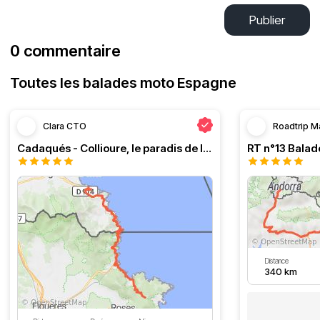
Publier
0 commentaire
Toutes les balades moto Espagne
Clara CTO
Roadtrip M
Cadaqués - Collioure, le paradis de la moto
Distance
340 km