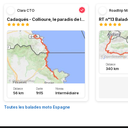
Clara CTO
Roadtrip M
Cadaqués - Collioure, le paradis de la moto
Distance
340 km
Distance
Durée
Niveau
56 km
1h15
Intermédiaire
Toutes les balades moto Espagne