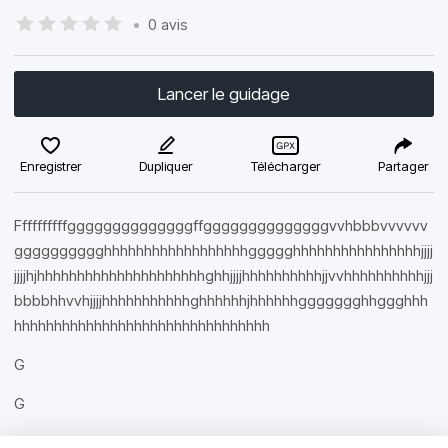
•
0 avis
Lancer le guidage
Enregistrer
Dupliquer
Télécharger
Partager
Ffffffffffggggggggggggggffggggggggggggggvvhbbbvvvvvv
gggggggggghhhhhhhhhhhhhhhhhhggggghhhhhhhhhhhhhhhhjjjj
jjjjhjhhhhhhhhhhhhhhhhhhhhhghhjjjjhhhhhhhhhhjjvvhhhhhhhhhhjjj
bbbbhhvvhjjjjhhhhhhhhhhhghhhhhhjhhhhhhggggggghhggghhh
hhhhhhhhhhhhhhhhhhhhhhhhhhhhhhhh
G
G