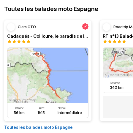
Toutes les balades moto Espagne
Clara CTO
Roadtrip M
Cadaqués - Collioure, le paradis de la moto
Distance
340 km
Distance
Durée
Niveau
56 km
1h15
Intermédiaire
Toutes les balades moto Espagne