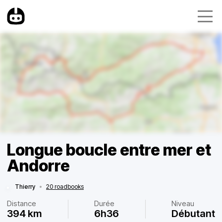
Longue boucle entre mer et
Andorre
Thierry
•
20 roadbooks
Distance
Durée
Niveau
394 km
6h36
Débutant