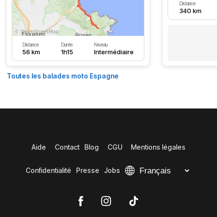
Distance
340 km
Distance
Durée
Niveau
56 km
1h15
Intermédiaire
Toutes les balades moto Espagne
Aide
Contact
Blog
CGU
Mentions légales
Confidentialité
Presse
Jobs