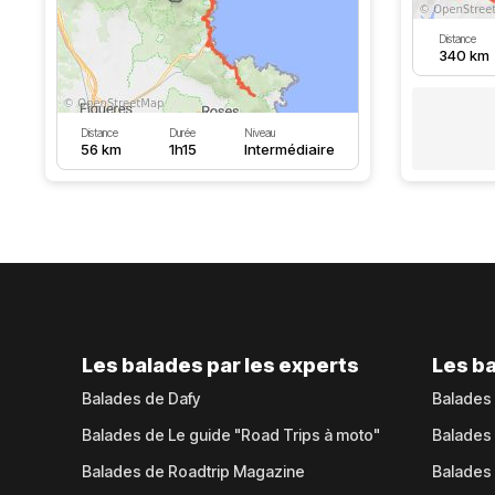
Distance
340 km
Distance
Durée
Niveau
56 km
1h15
Intermédiaire
Les balades par les experts
Les ba
Balades de Dafy
Balades
Balades de Le guide "Road Trips à moto"
Balades
Balades de Roadtrip Magazine
Balades 