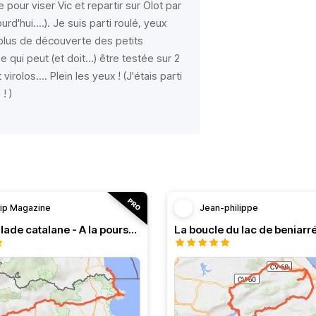
pour viser Vic et repartir sur Olot par
d'hui....). Je suis parti roulé, yeux
 plus de découverte des petits
e qui peut (et doit...) être testée sur 2
irolos.... Plein les yeux ! (J'étais parti
! )
rip Magazine
Jean-philippe
RT n°13 Balade catalane - A la poursuite de l’authentique
La boucle du lac de beniarr