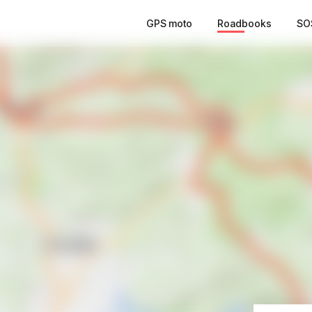
GPS moto
Roadbooks
SO