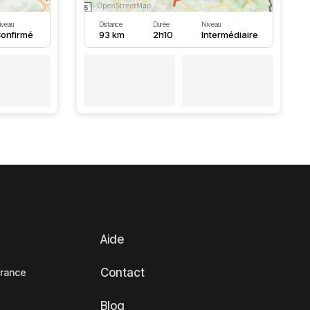
iveau
Distance
Durée
Niveau
onfirmé
93 km
2h10
Intermédiaire
Aide
Contact
France
Blog