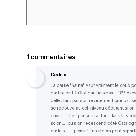
1 commentaires
Cedric
La partie "haute" vaut vraiment le coup po
part rejoint à Olot par Figueras....32° dans
belle, tant par son revêtement que par s
se retrouve au col (niveau débutant si on
ouvrir..... Les pauses se font dans la ver
scion.....puis on redescend côté Catalo
parfaite......plaisir ! Ensuite on peut repar