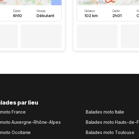
Durée
Niveau
Distance
Durée
N
6h10
Débutant
102 km
2h01
C
lades par lieu
 moto France
Balades moto Italie
 moto Auvergne-Rhône-Alpes
Balades moto Hauts-de-
moto Occitanie
Balades moto Toulouse