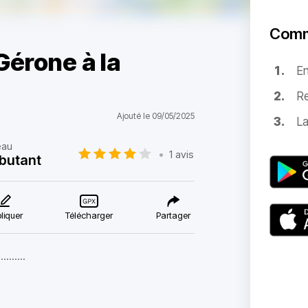
Comm
Gérone à la
E
Re
Ajouté le 09/05/2025
La
eau
•
1 avis
butant
liquer
Télécharger
Partager
........