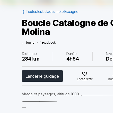
❮
Toutes les balades moto Espagne
Boucle Catalogne de 
Molina
bruno
•
1 roadbook
Distance
Durée
Niv
284 km
4h54
Dé
Lancer le guidage
Enregistrer
Dup
Virage et paysages, altitude 1880..,................................
,................,.................
....
.........................................................................................