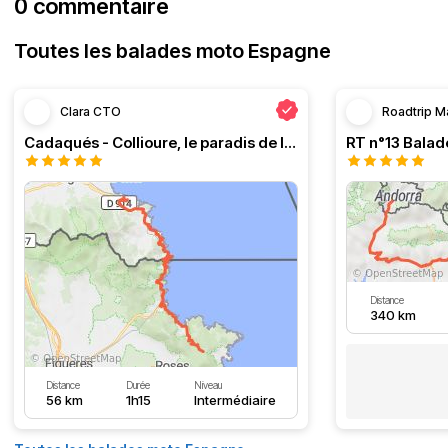
0 commentaire
Toutes les balades moto Espagne
Clara CTO
Roadtrip M
Cadaqués - Collioure, le paradis de la moto
Distance
340 km
Distance
Durée
Niveau
56 km
1h15
Intermédiaire