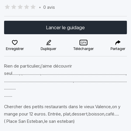
•
0 avis
Lancer le guidage
Enregistrer
Dupliquer
Télécharger
Partager
Rien de particulier,j’aime découvrir
seul......,.,...............,........................................................................,
...........................................................,.............................................
..........
.......
Chercher des petits restaurants dans le vieux Valence,on y
mange pour 12 euros. Entrée, plat,dessert,boisson,café....
( Place San Esteban,le san esteban)