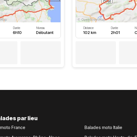
Durée
Niveau
Distance
Durée
N
6h10
Débutant
102 km
2h01
C
lades par lieu
 moto France
Balades moto Italie