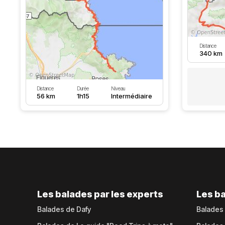
Distance
340 km
Distance
Durée
Niveau
56 km
1h15
Intermédiaire
Les balades par les experts
Les ba
Balades de Dafy
Balades