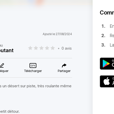
Comm
E
Ajouté le 27/08/2024
Re
La
au
•
0 avis
utant
liquer
Télécharger
Partager
 un désert sur piste, très roulante même
etit détour.