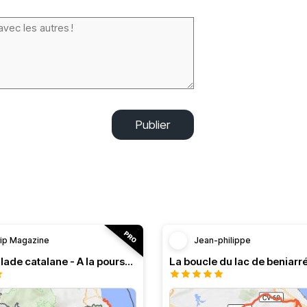
Publier
rip Magazine
Jean-philippe
RT n°13 Balade catalane - A la poursuite de l’authentique
La boucle du lac de beniarr