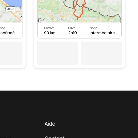
iveau
Distance
Durée
Niveau
onfirmé
93 km
2h10
Intermédiaire
Aide