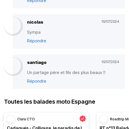
Répondre
nicolas
10/07/2024
Sympa
Répondre
santiago
10/07/2024
Un partage père et fils des plus beaux !!
Répondre
Toutes les balades moto Espagne
Clara CTO
Roadtrip M
Cadaqués - Collioure, le paradis de la moto