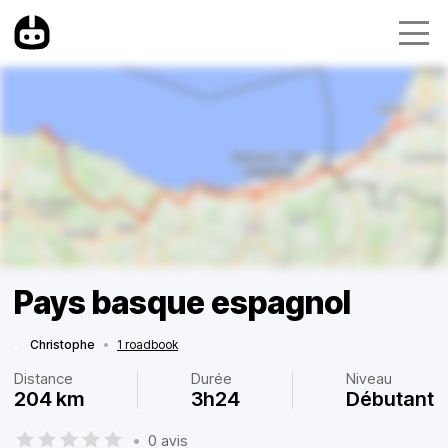
Pays basque espagnol
Christophe
•
1 roadbook
Distance
Durée
Niveau
204 km
3h24
Débutant
•
0 avis