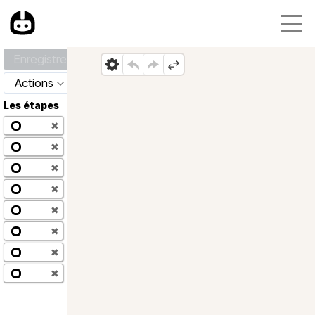
Enregistrer
Actions
Les étapes
✖
✖
✖
✖
✖
✖
✖
✖