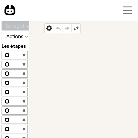
Enregistrer
Actions
Les étapes
✖
✖
✖
✖
✖
✖
✖
✖
✖