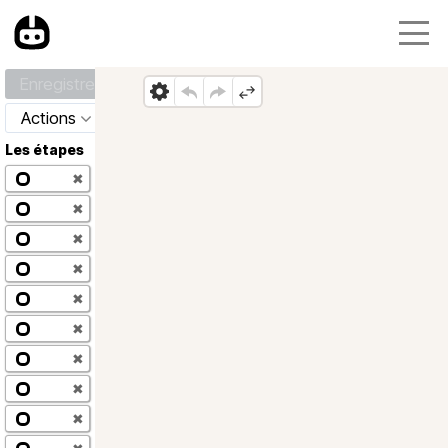
Enregistrer
Actions
Les étapes
✖
✖
✖
✖
✖
✖
✖
✖
✖