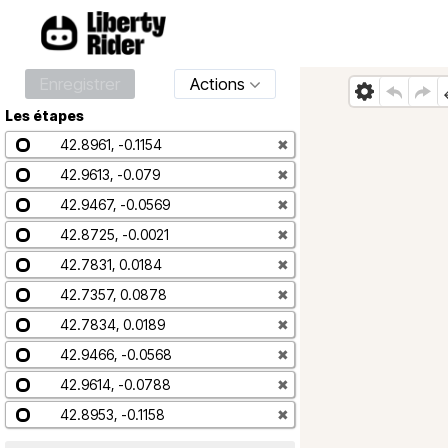
Enregistrer
Actions
Les étapes
42.8961, -0.1154
✖
42.9613, -0.079
✖
42.9467, -0.0569
✖
42.8725, -0.0021
✖
42.7831, 0.0184
✖
42.7357, 0.0878
✖
42.7834, 0.0189
✖
42.9466, -0.0568
✖
42.9614, -0.0788
✖
42.8953, -0.1158
✖