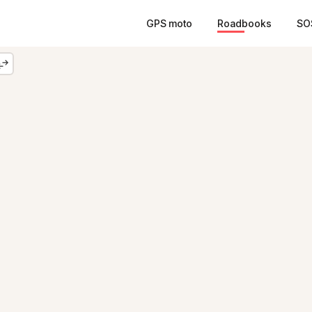
GPS moto
Roadbooks
SO